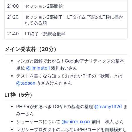
21:00
セッション2部開始
21:20
セッション2部終了・LTタイム 下記のLT枠に描か
れてある順
21:40
LT終了・懇親会後半
メイン発表枠（20分）
マンガと図解でわかる！Googleアナリティクスの基本
単位
@llminatoll
湊川あいさん
テストを書くなら知っておきたいPHPの『状態』とは
@tadsan
うさみけんたさん
LT枠（5分）
PHPerが知るべきTCP/IPの基礎の基礎
@mamy1326
ま
みーさん
ショーケースについて
@chiroruxxxx
前田 和人 さん
レガシープロダクトのいらないPHPコードを自動検知し